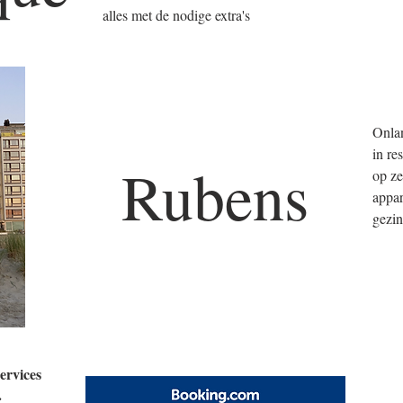
alles met de nodige extra's
Onlan
in re
Rubens
op ze
appar
gezi
ervices
.